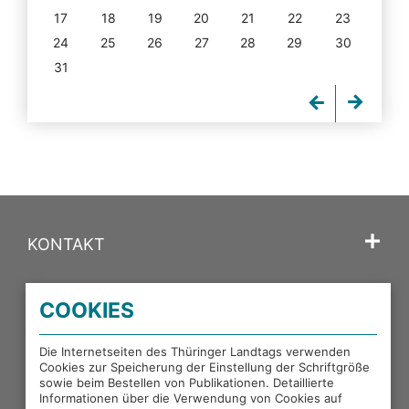
17
18
19
20
21
22
23
24
25
26
27
28
29
30
31
KONTAKT
SPRACHE
COOKIES
PORTALE DES THÜRINGER LANDTAGS
Die Internetseiten des Thüringer Landtags verwenden
Cookies zur Speicherung der Einstellung der Schriftgröße
sowie beim Bestellen von Publikationen. Detaillierte
EXTERNE LINKS
Informationen über die Verwendung von Cookies auf