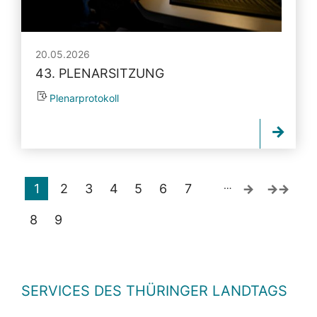
20.05.2026
43. PLENARSITZUNG
Plenarprotokoll
…
1
2
3
4
5
6
7
8
9
SERVICES DES THÜRINGER LANDTAGS