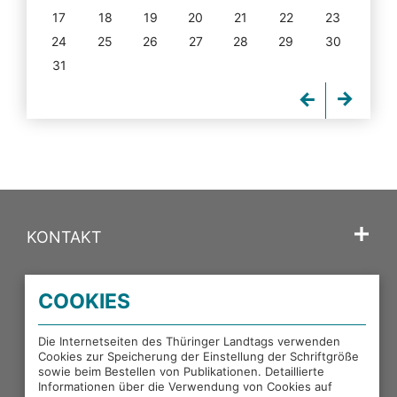
17
18
19
20
21
22
23
24
25
26
27
28
29
30
31
KONTAKT
SPRACHE
COOKIES
PORTALE DES THÜRINGER LANDTAGS
Die Internetseiten des Thüringer Landtags verwenden
Cookies zur Speicherung der Einstellung der Schriftgröße
sowie beim Bestellen von Publikationen. Detaillierte
EXTERNE LINKS
Informationen über die Verwendung von Cookies auf