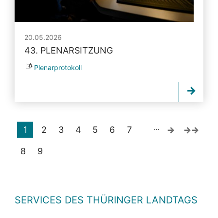
20.05.2026
43. PLENARSITZUNG
Plenarprotokoll
…
1
2
3
4
5
6
7
8
9
SERVICES DES THÜRINGER LANDTAGS