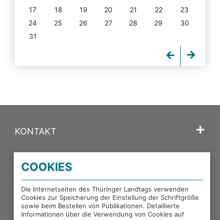
17
18
19
20
21
22
23
24
25
26
27
28
29
30
31
KONTAKT
SPRACHE
COOKIES
PORTALE DES THÜRINGER LANDTAGS
Die Internetseiten des Thüringer Landtags verwenden
Cookies zur Speicherung der Einstellung der Schriftgröße
sowie beim Bestellen von Publikationen. Detaillierte
EXTERNE LINKS
Informationen über die Verwendung von Cookies auf