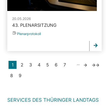
20.05.2026
43. PLENARSITZUNG
Plenarprotokoll
…
1
2
3
4
5
6
7
8
9
SERVICES DES THÜRINGER LANDTAGS