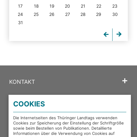
17
18
19
20
21
22
23
24
25
26
27
28
29
30
31
KONTAKT
SPRACHE
COOKIES
PORTALE DES THÜRINGER LANDTAGS
Die Internetseiten des Thüringer Landtags verwenden
Cookies zur Speicherung der Einstellung der Schriftgröße
sowie beim Bestellen von Publikationen. Detaillierte
EXTERNE LINKS
Informationen über die Verwendung von Cookies auf