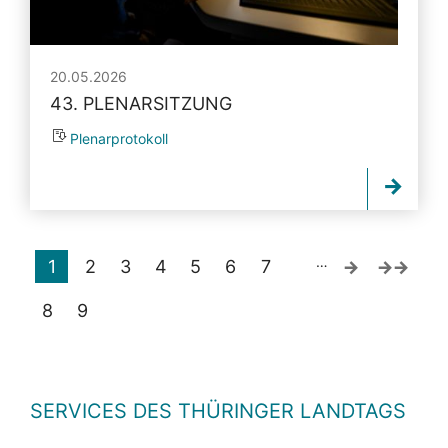
20.05.2026
43. PLENARSITZUNG
Plenarprotokoll
…
1
2
3
4
5
6
7
8
9
SERVICES DES THÜRINGER LANDTAGS