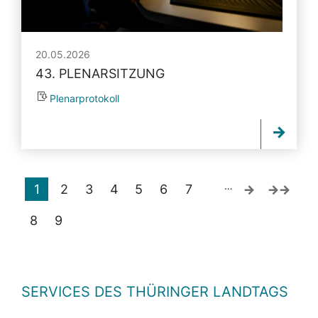
20.05.2026
43. PLENARSITZUNG
Plenarprotokoll
…
1
2
3
4
5
6
7
8
9
SERVICES DES THÜRINGER LANDTAGS