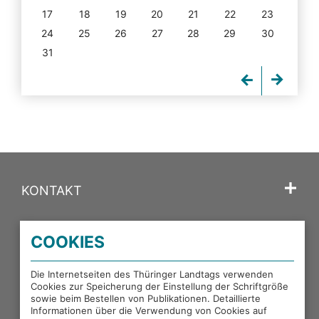
17
18
19
20
21
22
23
24
25
26
27
28
29
30
31
KONTAKT
SPRACHE
COOKIES
PORTALE DES THÜRINGER LANDTAGS
Die Internetseiten des Thüringer Landtags verwenden
Cookies zur Speicherung der Einstellung der Schriftgröße
sowie beim Bestellen von Publikationen. Detaillierte
EXTERNE LINKS
Informationen über die Verwendung von Cookies auf