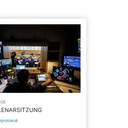
026
PLENARSITZUNG
rprotokoll