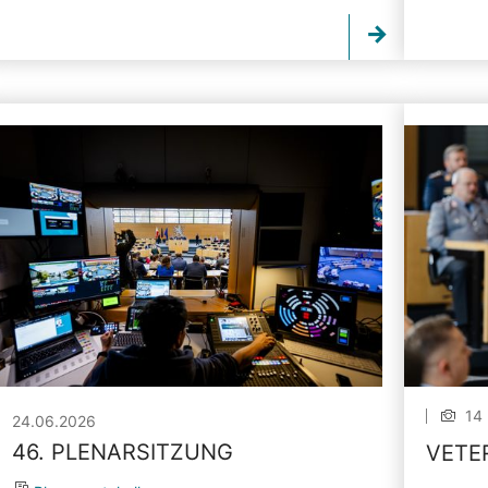
14 
24.06.2026
46. PLENARSITZUNG
VETE