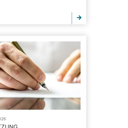
026
ITZUNG