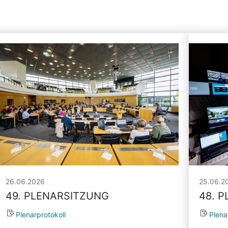
26.06.2026
25.06.2
49. PLENARSITZUNG
48. 
Plenarprotokoll
Plena