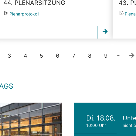
44. PLENARSITZUNG
43. 
Plenarprotokoll
Plena
…
3
4
5
6
7
8
9
TAGS
Di. 18.08.
Unte
10:00 Uhr
nicht ö