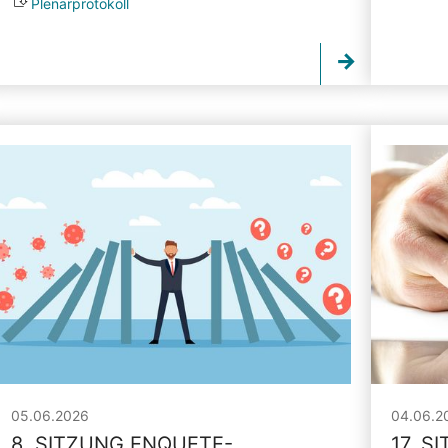
Plenarprotokoll
05.06.2026
04.06.2
8. SITZUNG ENQUETE-
17. S