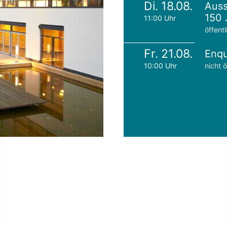
Di. 18.08.
Auss
150 
11:00 Uhr
öffentl
Fr. 21.08.
Enqu
10:00 Uhr
nicht ö