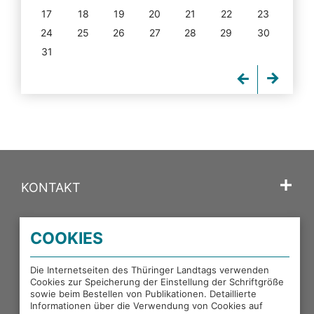
17
18
19
20
21
22
23
24
25
26
27
28
29
30
31
KONTAKT
SPRACHE
COOKIES
PORTALE DES THÜRINGER LANDTAGS
Die Internetseiten des Thüringer Landtags verwenden
Cookies zur Speicherung der Einstellung der Schriftgröße
sowie beim Bestellen von Publikationen. Detaillierte
EXTERNE LINKS
Informationen über die Verwendung von Cookies auf