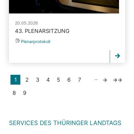
20.05.2026
43. PLENARSITZUNG
Plenarprotokoll
…
1
2
3
4
5
6
7
8
9
SERVICES DES THÜRINGER LANDTAGS