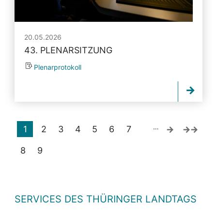
20.05.2026
43. PLENARSITZUNG
Plenarprotokoll
…
1
2
3
4
5
6
7
8
9
SERVICES DES THÜRINGER LANDTAGS