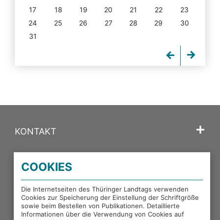
17
18
19
20
21
22
23
24
25
26
27
28
29
30
31
KONTAKT
SPRACHE
COOKIES
PORTALE DES THÜRINGER LANDTAGS
Die Internetseiten des Thüringer Landtags verwenden
Cookies zur Speicherung der Einstellung der Schriftgröße
sowie beim Bestellen von Publikationen. Detaillierte
EXTERNE LINKS
Informationen über die Verwendung von Cookies auf