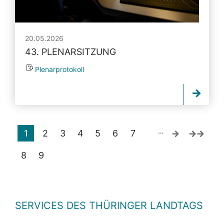
20.05.2026
43. PLENARSITZUNG
Plenarprotokoll
…
1
2
3
4
5
6
7
8
9
SERVICES DES THÜRINGER LANDTAGS