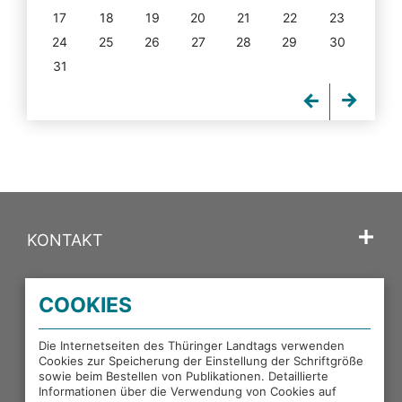
17
18
19
20
21
22
23
24
25
26
27
28
29
30
31
KONTAKT
SPRACHE
COOKIES
PORTALE DES THÜRINGER LANDTAGS
Die Internetseiten des Thüringer Landtags verwenden
Cookies zur Speicherung der Einstellung der Schriftgröße
sowie beim Bestellen von Publikationen. Detaillierte
EXTERNE LINKS
Informationen über die Verwendung von Cookies auf