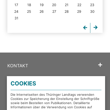
17
18
19
20
21
22
23
24
25
26
27
28
29
30
31
KONTAKT
SPRACHE
COOKIES
PORTALE DES THÜRINGER LANDTAGS
Die Internetseiten des Thüringer Landtags verwenden
Cookies zur Speicherung der Einstellung der Schriftgröße
sowie beim Bestellen von Publikationen. Detaillierte
EXTERNE LINKS
Informationen über die Verwendung von Cookies auf