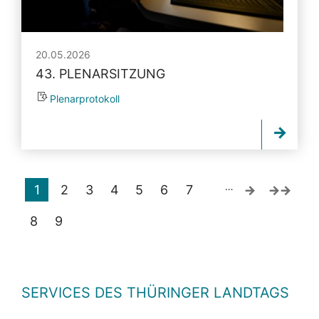
20.05.2026
43. PLENARSITZUNG
Plenarprotokoll
…
1
2
3
4
5
6
7
8
9
SERVICES DES THÜRINGER LANDTAGS