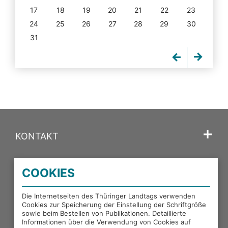
17
18
19
20
21
22
23
24
25
26
27
28
29
30
31
KONTAKT
SPRACHE
COOKIES
PORTALE DES THÜRINGER LANDTAGS
Die Internetseiten des Thüringer Landtags verwenden
Cookies zur Speicherung der Einstellung der Schriftgröße
sowie beim Bestellen von Publikationen. Detaillierte
EXTERNE LINKS
Informationen über die Verwendung von Cookies auf