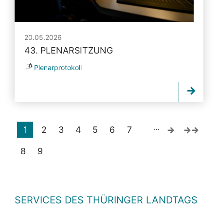
20.05.2026
43. PLENARSITZUNG
Plenarprotokoll
…
1
2
3
4
5
6
7
8
9
SERVICES DES THÜRINGER LANDTAGS