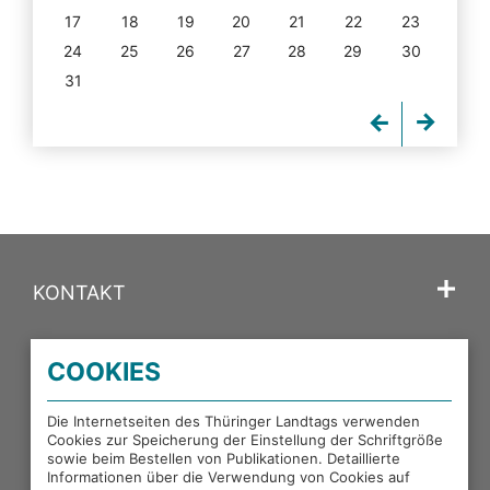
17
18
19
20
21
22
23
24
25
26
27
28
29
30
31
KONTAKT
SPRACHE
COOKIES
PORTALE DES THÜRINGER LANDTAGS
Die Internetseiten des Thüringer Landtags verwenden
Cookies zur Speicherung der Einstellung der Schriftgröße
sowie beim Bestellen von Publikationen. Detaillierte
EXTERNE LINKS
Informationen über die Verwendung von Cookies auf