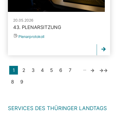
20.05.2026
43. PLENARSITZUNG
Plenarprotokoll
…
1
2
3
4
5
6
7
8
9
SERVICES DES THÜRINGER LANDTAGS