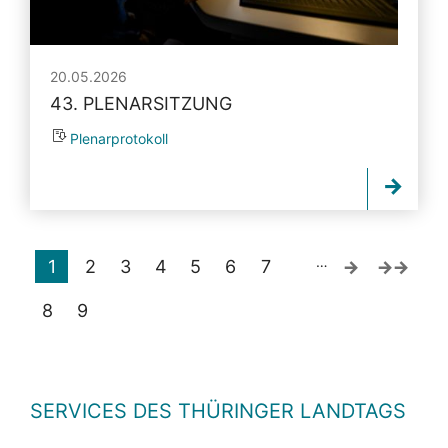
20.05.2026
43. PLENARSITZUNG
Plenarprotokoll
…
1
2
3
4
5
6
7
8
9
SERVICES DES THÜRINGER LANDTAGS