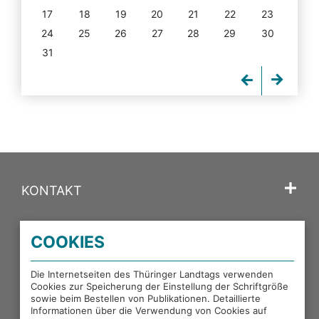
17
18
19
20
21
22
23
24
25
26
27
28
29
30
31
KONTAKT
SPRACHE
COOKIES
PORTALE DES THÜRINGER LANDTAGS
Die Internetseiten des Thüringer Landtags verwenden
Cookies zur Speicherung der Einstellung der Schriftgröße
sowie beim Bestellen von Publikationen. Detaillierte
EXTERNE LINKS
Informationen über die Verwendung von Cookies auf