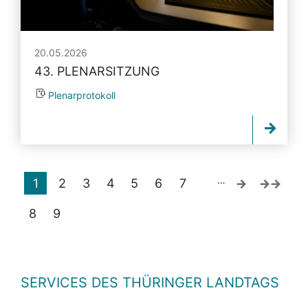
20.05.2026
43. PLENARSITZUNG
Plenarprotokoll
…
1
2
3
4
5
6
7
8
9
SERVICES DES THÜRINGER LANDTAGS