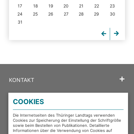
17
18
19
20
21
22
23
24
25
26
27
28
29
30
31
KONTAKT
SPRACHE
COOKIES
PORTALE DES THÜRINGER LANDTAGS
Die Internetseiten des Thüringer Landtags verwenden
Cookies zur Speicherung der Einstellung der Schriftgröße
sowie beim Bestellen von Publikationen. Detaillierte
EXTERNE LINKS
Informationen über die Verwendung von Cookies auf