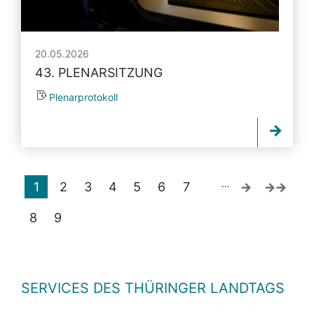
20.05.2026
43. PLENARSITZUNG
Plenarprotokoll
…
1
2
3
4
5
6
7
8
9
SERVICES DES THÜRINGER LANDTAGS