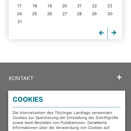
17
18
19
20
21
22
23
24
25
26
27
28
29
30
31
KONTAKT
SPRACHE
COOKIES
PORTALE DES THÜRINGER LANDTAGS
Die Internetseiten des Thüringer Landtags verwenden
Cookies zur Speicherung der Einstellung der Schriftgröße
sowie beim Bestellen von Publikationen. Detaillierte
EXTERNE LINKS
Informationen über die Verwendung von Cookies auf