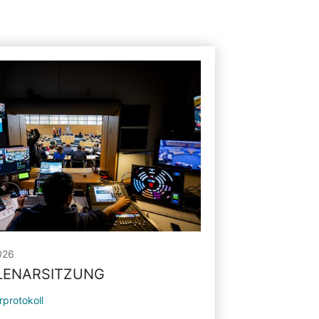
026
PLENARSITZUNG
rprotokoll