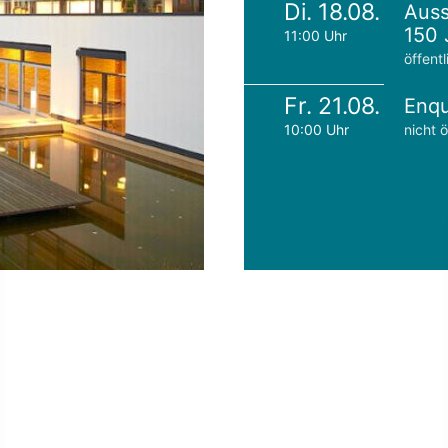
Di. 18.08.
Auss
150 
11:00 Uhr
öffentl
Fr. 21.08.
Enqu
10:00 Uhr
nicht ö