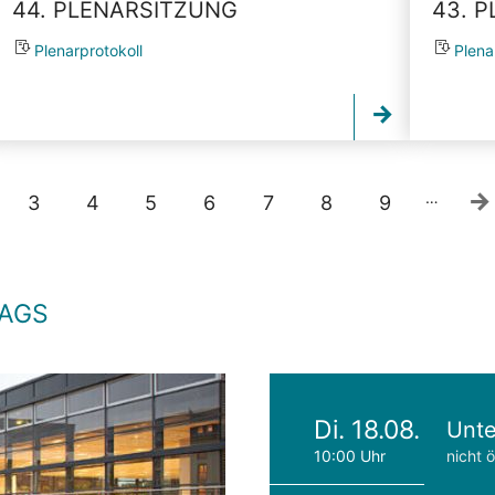
44. PLENARSITZUNG
43. 
Plenarprotokoll
Plena
…
3
4
5
6
7
8
9
TAGS
Di. 18.08.
Unte
10:00 Uhr
nicht ö