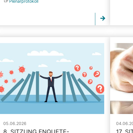
Plenarprotokoll
05.06.2026
04.06.2
8. SITZUNG ENQUETE-
17. S