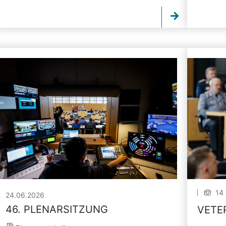
14 
24.06.2026
46. PLENARSITZUNG
VETE