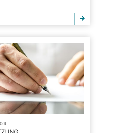
026
ITZUNG