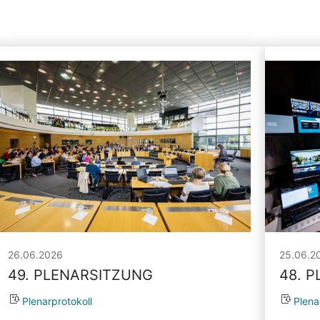
26.06.2026
25.06.2
49. PLENARSITZUNG
48. 
Plenarprotokoll
Plena