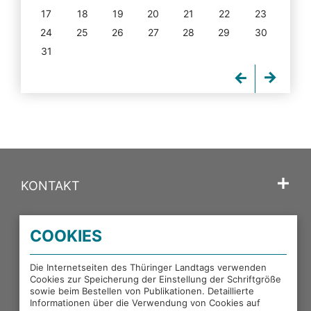
17
18
19
20
21
22
23
24
25
26
27
28
29
30
31
KONTAKT
SPRACHE
COOKIES
PORTALE DES THÜRINGER LANDTAGS
Die Internetseiten des Thüringer Landtags verwenden
Cookies zur Speicherung der Einstellung der Schriftgröße
sowie beim Bestellen von Publikationen. Detaillierte
EXTERNE LINKS
Informationen über die Verwendung von Cookies auf