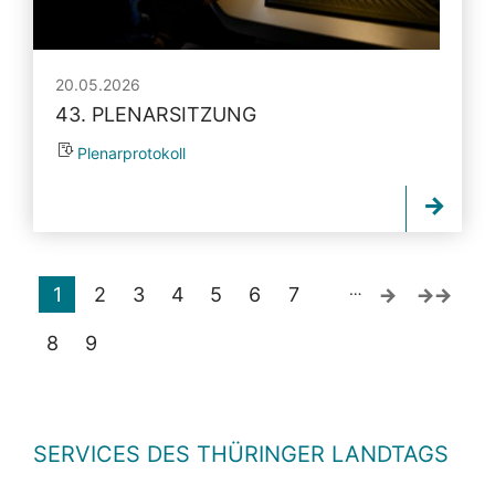
20.05.2026
43. PLENARSITZUNG
Plenarprotokoll
…
1
2
3
4
5
6
7
8
9
SERVICES DES THÜRINGER LANDTAGS