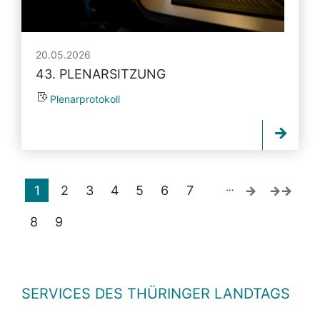
20.05.2026
43. PLENARSITZUNG
Plenarprotokoll
…
1
2
3
4
5
6
7
8
9
SERVICES DES THÜRINGER LANDTAGS