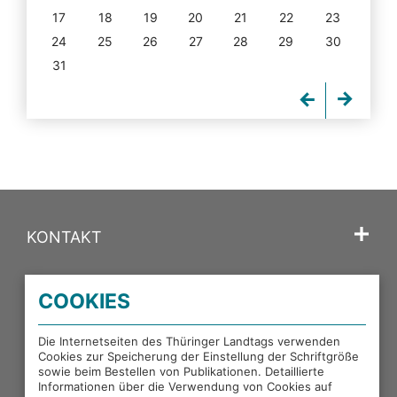
17
18
19
20
21
22
23
24
25
26
27
28
29
30
31
KONTAKT
SPRACHE
COOKIES
PORTALE DES THÜRINGER LANDTAGS
Die Internetseiten des Thüringer Landtags verwenden
Cookies zur Speicherung der Einstellung der Schriftgröße
sowie beim Bestellen von Publikationen. Detaillierte
EXTERNE LINKS
Informationen über die Verwendung von Cookies auf