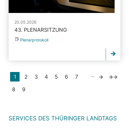
20.05.2026
43. PLENARSITZUNG
Plenarprotokoll
…
1
2
3
4
5
6
7
8
9
SERVICES DES THÜRINGER LANDTAGS