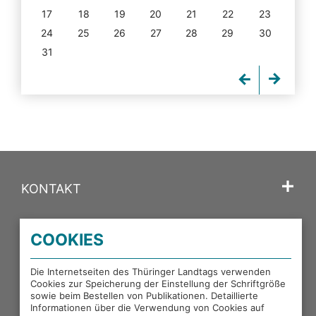
17
18
19
20
21
22
23
24
25
26
27
28
29
30
31
KONTAKT
SPRACHE
COOKIES
PORTALE DES THÜRINGER LANDTAGS
Die Internetseiten des Thüringer Landtags verwenden
Cookies zur Speicherung der Einstellung der Schriftgröße
sowie beim Bestellen von Publikationen. Detaillierte
EXTERNE LINKS
Informationen über die Verwendung von Cookies auf