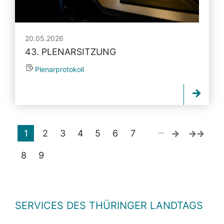
20.05.2026
43. PLENARSITZUNG
Plenarprotokoll
…
1
2
3
4
5
6
7
8
9
SERVICES DES THÜRINGER LANDTAGS