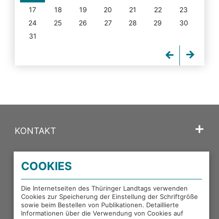
17
18
19
20
21
22
23
24
25
26
27
28
29
30
31
KONTAKT
SPRACHE
COOKIES
PORTALE DES THÜRINGER LANDTAGS
Die Internetseiten des Thüringer Landtags verwenden
Cookies zur Speicherung der Einstellung der Schriftgröße
sowie beim Bestellen von Publikationen. Detaillierte
EXTERNE LINKS
Informationen über die Verwendung von Cookies auf