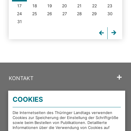
17
18
19
20
21
22
23
24
25
26
27
28
29
30
31
KONTAKT
SPRACHE
COOKIES
PORTALE DES THÜRINGER LANDTAGS
Die Internetseiten des Thüringer Landtags verwenden
Cookies zur Speicherung der Einstellung der Schriftgröße
sowie beim Bestellen von Publikationen. Detaillierte
EXTERNE LINKS
Informationen über die Verwendung von Cookies auf