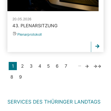
20.05.2026
43. PLENARSITZUNG
Plenarprotokoll
…
1
2
3
4
5
6
7
8
9
SERVICES DES THÜRINGER LANDTAGS