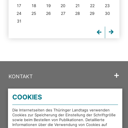
17
18
19
20
21
22
23
24
25
26
27
28
29
30
31
KONTAKT
SPRACHE
COOKIES
PORTALE DES THÜRINGER LANDTAGS
Die Internetseiten des Thüringer Landtags verwenden
Cookies zur Speicherung der Einstellung der Schriftgröße
sowie beim Bestellen von Publikationen. Detaillierte
EXTERNE LINKS
Informationen über die Verwendung von Cookies auf