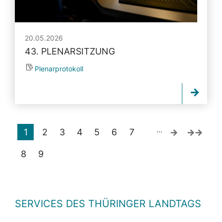
20.05.2026
43. PLENARSITZUNG
Plenarprotokoll
…
1
2
3
4
5
6
7
8
9
SERVICES DES THÜRINGER LANDTAGS