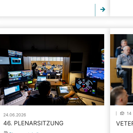
14 
24.06.2026
46. PLENARSITZUNG
VETE