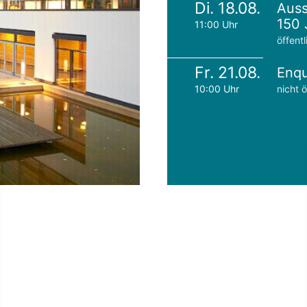
Di. 18.08.
Auss
150 
11:00 Uhr
öffentl
Fr. 21.08.
Enqu
10:00 Uhr
nicht ö