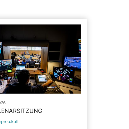
026
PLENARSITZUNG
rprotokoll