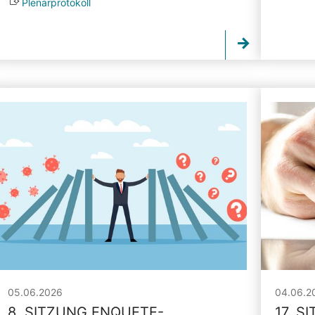
Plenarprotokoll
05.06.2026
04.06.2
8. SITZUNG ENQUETE-
17. S