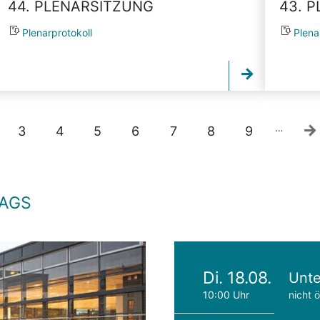
44. PLENARSITZUNG
43. 
Plenarprotokoll
Plena
…
3
4
5
6
7
8
9
TAGS
Di. 18.08.
Unte
10:00 Uhr
nicht ö