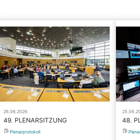
26.06.2026
25.06.2
49. PLENARSITZUNG
48. 
Plenarprotokoll
Plena