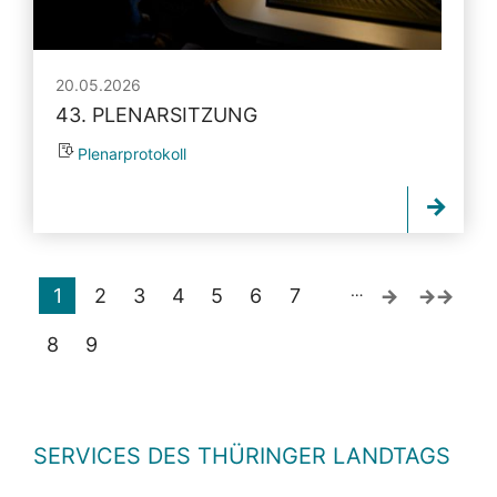
20.05.2026
43. PLENARSITZUNG
Plenarprotokoll
…
1
2
3
4
5
6
7
8
9
SERVICES DES THÜRINGER LANDTAGS