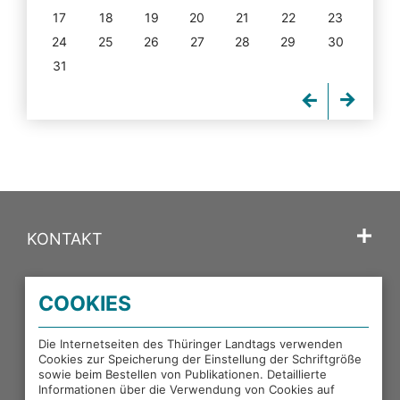
17
18
19
20
21
22
23
24
25
26
27
28
29
30
31
KONTAKT
SPRACHE
COOKIES
PORTALE DES THÜRINGER LANDTAGS
Die Internetseiten des Thüringer Landtags verwenden
Cookies zur Speicherung der Einstellung der Schriftgröße
sowie beim Bestellen von Publikationen. Detaillierte
EXTERNE LINKS
Informationen über die Verwendung von Cookies auf