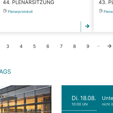
44. PLENARSITZUNG
43. 
Plenarprotokoll
Plena
…
3
4
5
6
7
8
9
TAGS
Di. 18.08.
Unte
10:00 Uhr
nicht ö