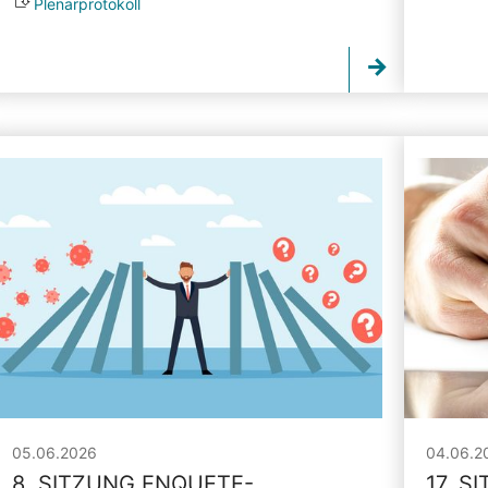
Plenarprotokoll
05.06.2026
04.06.2
8. SITZUNG ENQUETE-
17. S