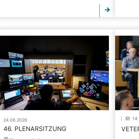
14 
24.06.2026
46. PLENARSITZUNG
VETE