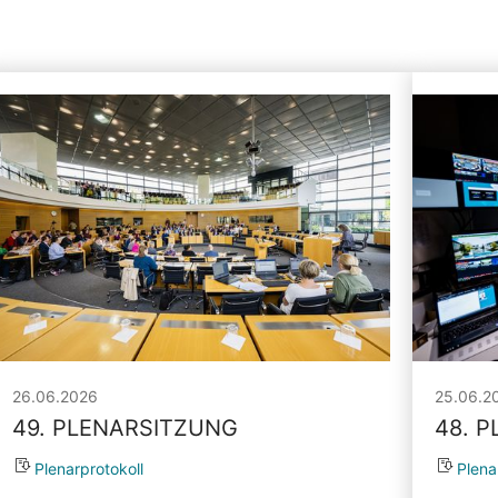
26.06.2026
25.06.2
49. PLENARSITZUNG
48. 
Plenarprotokoll
Plena