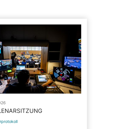
026
PLENARSITZUNG
rprotokoll