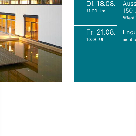
Di. 18.08.
Auss
150 
11:00 Uhr
öffentl
Fr. 21.08.
Enqu
10:00 Uhr
nicht ö