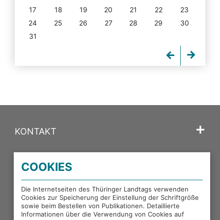
17
18
19
20
21
22
23
24
25
26
27
28
29
30
31
KONTAKT
SPRACHE
COOKIES
PORTALE DES THÜRINGER LANDTAGS
Die Internetseiten des Thüringer Landtags verwenden
Cookies zur Speicherung der Einstellung der Schriftgröße
sowie beim Bestellen von Publikationen. Detaillierte
EXTERNE LINKS
Informationen über die Verwendung von Cookies auf