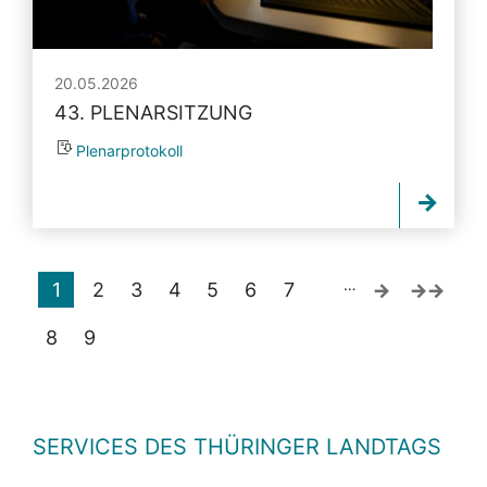
20.05.2026
43. PLENARSITZUNG
Plenarprotokoll
…
1
2
3
4
5
6
7
8
9
SERVICES DES THÜRINGER LANDTAGS