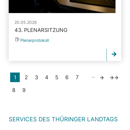
20.05.2026
43. PLENARSITZUNG
Plenarprotokoll
…
1
2
3
4
5
6
7
8
9
SERVICES DES THÜRINGER LANDTAGS