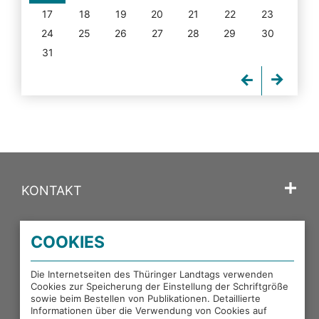
17
18
19
20
21
22
23
24
25
26
27
28
29
30
31
KONTAKT
SPRACHE
COOKIES
PORTALE DES THÜRINGER LANDTAGS
Die Internetseiten des Thüringer Landtags verwenden
Cookies zur Speicherung der Einstellung der Schriftgröße
sowie beim Bestellen von Publikationen. Detaillierte
EXTERNE LINKS
Informationen über die Verwendung von Cookies auf