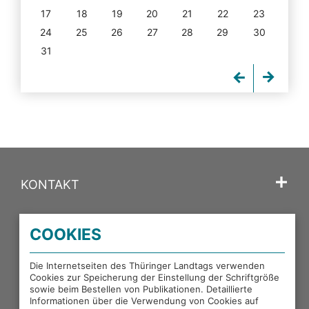
17
18
19
20
21
22
23
24
25
26
27
28
29
30
31
KONTAKT
SPRACHE
COOKIES
PORTALE DES THÜRINGER LANDTAGS
Die Internetseiten des Thüringer Landtags verwenden
Cookies zur Speicherung der Einstellung der Schriftgröße
sowie beim Bestellen von Publikationen. Detaillierte
EXTERNE LINKS
Informationen über die Verwendung von Cookies auf