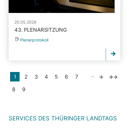
20.05.2026
43. PLENARSITZUNG
Plenarprotokoll
…
1
2
3
4
5
6
7
8
9
SERVICES DES THÜRINGER LANDTAGS