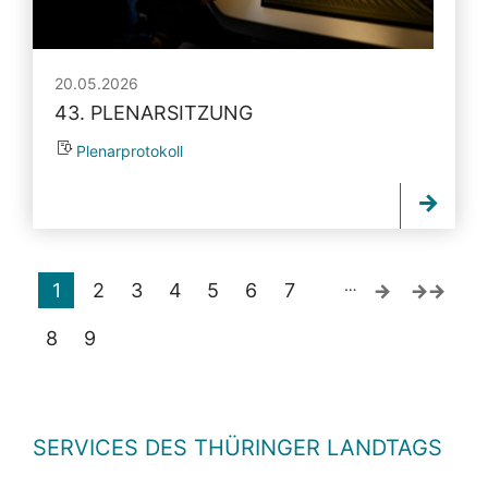
20.05.2026
43. PLENARSITZUNG
Plenarprotokoll
…
1
2
3
4
5
6
7
8
9
SERVICES DES THÜRINGER LANDTAGS