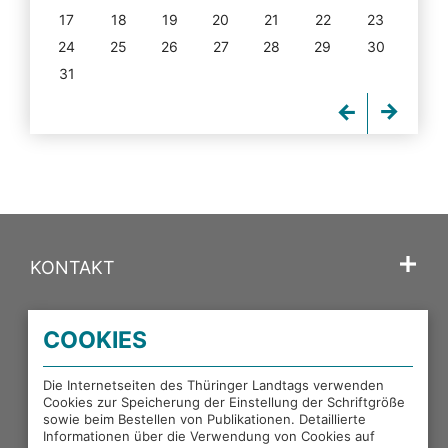
17
18
19
20
21
22
23
24
25
26
27
28
29
30
31
KONTAKT
SPRACHE
COOKIES
PORTALE DES THÜRINGER LANDTAGS
Die Internetseiten des Thüringer Landtags verwenden
Cookies zur Speicherung der Einstellung der Schriftgröße
sowie beim Bestellen von Publikationen. Detaillierte
EXTERNE LINKS
Informationen über die Verwendung von Cookies auf