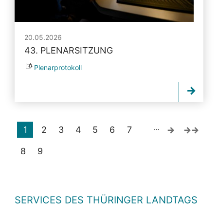
20.05.2026
43. PLENARSITZUNG
Plenarprotokoll
…
1
2
3
4
5
6
7
8
9
SERVICES DES THÜRINGER LANDTAGS