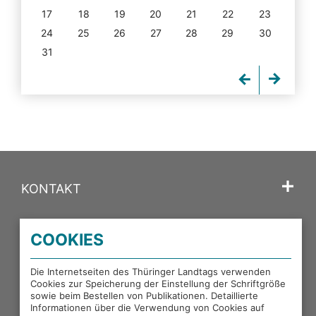
17
18
19
20
21
22
23
24
25
26
27
28
29
30
31
KONTAKT
SPRACHE
COOKIES
PORTALE DES THÜRINGER LANDTAGS
Die Internetseiten des Thüringer Landtags verwenden
Cookies zur Speicherung der Einstellung der Schriftgröße
sowie beim Bestellen von Publikationen. Detaillierte
EXTERNE LINKS
Informationen über die Verwendung von Cookies auf