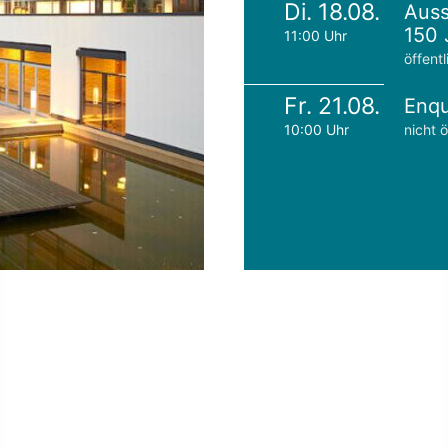
Di. 18.08.
Auss
150 
11:00 Uhr
öffentl
Fr. 21.08.
Enqu
10:00 Uhr
nicht ö