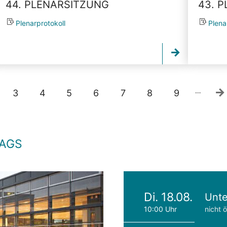
44. PLENARSITZUNG
43. 
Plenarprotokoll
Plena
…
3
4
5
6
7
8
9
TAGS
Di. 18.08.
Unte
10:00 Uhr
nicht ö