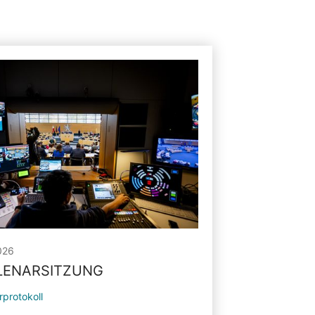
026
PLENARSITZUNG
rprotokoll