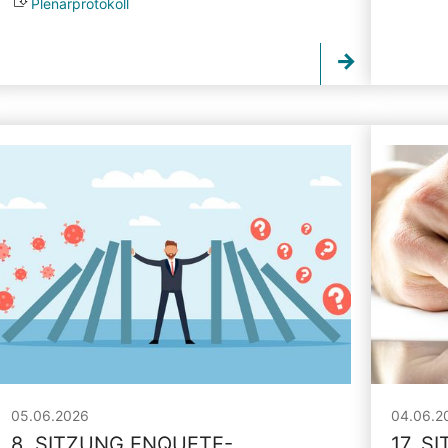
Plenarprotokoll
05.06.2026
04.06.2
8. SITZUNG ENQUETE-
17. S