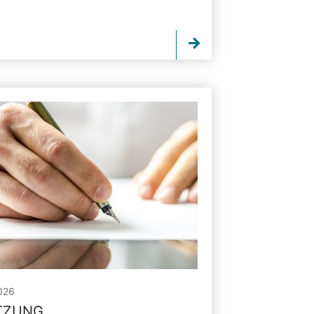
026
ITZUNG