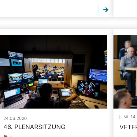
14 
24.06.2026
46. PLENARSITZUNG
VETE