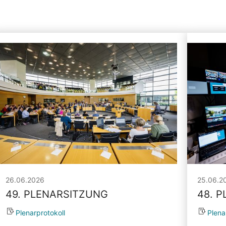
26.06.2026
25.06.2
49. PLENARSITZUNG
48. 
Plenarprotokoll
Plena