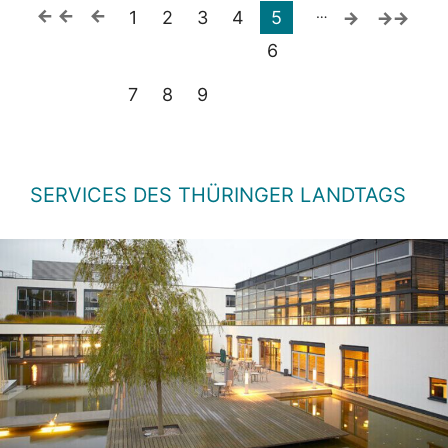
…
1
2
3
4
5
6
7
8
9
SERVICES DES THÜRINGER LANDTAGS