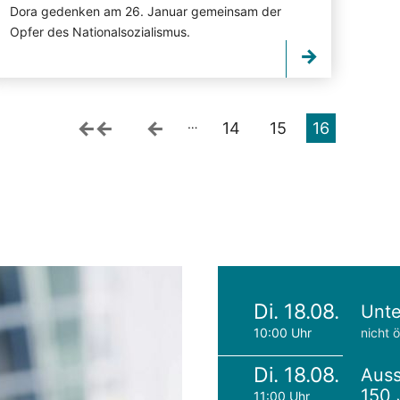
Dora gedenken am 26. Januar gemeinsam der
Opfer des Nationalsozialismus.
…
14
15
16
Di. 18.08.
Unte
10:00 Uhr
nicht ö
Di. 18.08.
Auss
150 
11:00 Uhr