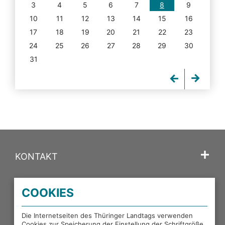
3
4
5
6
7
8
9
10
11
12
13
14
15
16
17
18
19
20
21
22
23
24
25
26
27
28
29
30
31
KONTAKT
SPRACHE
COOKIES
PORTALE DES THÜRINGER LANDTAGS
Die Internetseiten des Thüringer Landtags verwenden
Cookies zur Speicherung der Einstellung der Schriftgröße