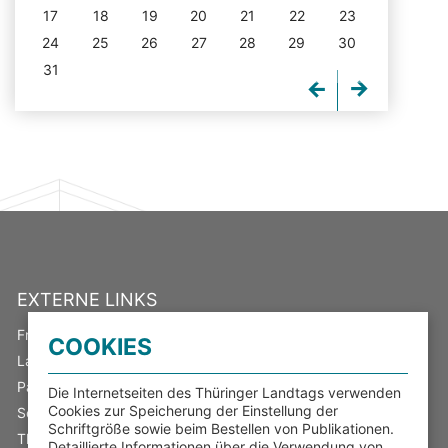
17
18
19
20
21
22
23
24
25
26
27
28
29
30
31
EXTERNE LINKS
Freistaat Thüringen
COOKIES
Landeswahlleiter
Parlamentsspiegel
Die Internetseiten des Thüringer Landtags verwenden
Cookies zur Speicherung der Einstellung der
Serviceportal Thüringen
Schriftgröße sowie beim Bestellen von Publikationen.
Thüringer Transparenzportal
Detaillierte Informationen über die Verwendung von