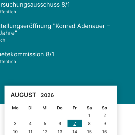
rsuchungsausschuss 8/1
ffentlich
tellungseröffnung "Konrad Adenauer –
Jahre"
ich
etekommission 8/1
ffentlich
AUGUST
2026
Mo
Di
Mi
Do
Fr
Sa
So
1
2
3
4
5
6
7
8
9
10
11
12
13
14
15
16