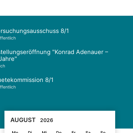
rsuchungsausschuss 8/1
ffentlich
tellungseröffnung "Konrad Adenauer –
Jahre"
ich
etekommission 8/1
ffentlich
AUGUST
2026
Mo
Di
Mi
Do
Fr
Sa
So