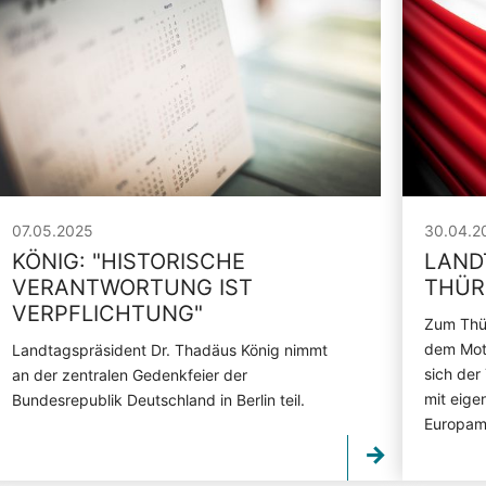
07.05.2025
30.04.2
KÖNIG:
"
HISTORISCHE
LANDT
VERANTWORTUNG IST
THÜR
VERPFLICHTUNG
"
Zum Thür
dem Mott
Landtagspräsident Dr. Thadäus König nimmt
sich der
an der zentralen Gedenkfeier der
mit eige
Bundesrepublik Deutschland in Berlin teil.
Europame