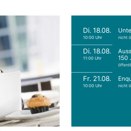
Di. 18.08.
Unte
10:00 Uhr
nicht ö
Di. 18.08.
Auss
150 
11:00 Uhr
öffentl
Fr. 21.08.
Enqu
10:00 Uhr
nicht ö