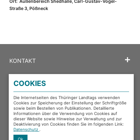
Ort:
Außenbereich Shedhalle, Carl-Gustav-Vogel-
Straße 3, Pößneck
KONTAKT
SPRACHE
COOKIES
PORTALE DES THÜRINGER LANDTAGS
Die Internetseiten des Thüringer Landtags verwenden
Cookies zur Speicherung der Einstellung der Schriftgröße
sowie beim Bestellen von Publikationen. Detaillierte
EXTERNE LINKS
Informationen über die Verwendung von Cookies auf
dieser Website sowie Hinweise zur Verwaltung und zur
Deaktivierung von Cookies finden Sie im folgenden Link:
Datenschutz
.
Ok