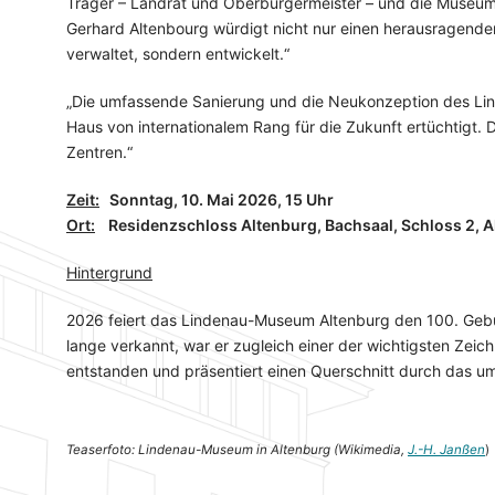
Träger – Landrat und Oberbürgermeister – und die Museumsle
Gerhard Altenbourg würdigt nicht nur einen herausragenden K
verwaltet, sondern entwickelt.“
„Die umfassende Sanierung und die Neukonzeption des Lind
Haus von internationalem Rang für die Zukunft ertüchtigt. D
Zentren.“
Zeit:
Sonntag, 10. Mai 2026, 15 Uhr
Ort:
Residenzschloss Altenburg, Bachsaal, Schloss 2, A
Hintergrund
2026 feiert das Lindenau-Museum Altenburg den 100. Gebu
lange verkannt, war er zugleich einer der wichtigsten Zeic
entstanden und präsentiert einen Querschnitt durch das 
Teaserfoto: Lindenau-Museum in Altenburg (Wikimedia,
J.-H. Janßen
)