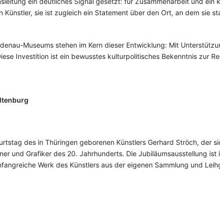
itung ein deutliches Signal gesetzt: für Zusammenarbeit und ein klar
ünstler, sie ist zugleich ein Statement über den Ort, an dem sie statt
enau-Museums stehen im Kern dieser Entwicklung: Mit Unterstützung 
iese Investition ist ein bewusstes kulturpolitisches Bekenntnis zur R
ltenburg
rtstag des in Thüringen geborenen Künstlers Gerhard Ströch, der s
hner und Grafiker des 20. Jahrhunderts. Die Jubiläumsausstellung ist 
umfangreiche Werk des Künstlers aus der eigenen Sammlung und Lei