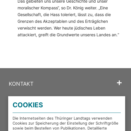
Das gebieten uns unsere Geschichte und unser
moralischer Kompass“, so Dr. König weiter. „Eine
Gesellschaft, die Hass toleriert, lässt zu, dass die
Grenzen des Akzeptablen und des Erträglichen
verwischt werden. Wer heute jüdisches Leben
attackiert, greift die Grundwerte unseres Landes an.“
KONTAKT
SPRACHE
COOKIES
PORTALE DES THÜRINGER LANDTAGS
Die Internetseiten des Thüringer Landtags verwenden
Cookies zur Speicherung der Einstellung der Schriftgröße
sowie beim Bestellen von Publikationen. Detaillierte