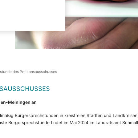
stunde des Petitionsausschusses
NSAUS
SCHUSSES
den-Meiningen an
elmäßig Bürgersprech­stunden in kreisfreien Städten und Landkreise
te Bürgersprech­stunde findet im Mai 2024 im Landratsamt Schmalk