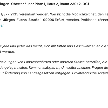
ingen,
Obertshäuser Platz 1, Haus 2, Raum 239 (2. OG)
61/377 2135 vereinbart werden. Wer nicht die Möglichkeit hat, den
s, Jürgen-Fuchs-Straße 1, 99096 Erfurt
, wenden. Petitionen können
de/
t jede und jeder das Recht, sich mit Bitten und Beschwerden an die
ht werden.
eidungen von Landes­be­hörden oder anderen Stellen betreffen, die d
en Ange­legen­heiten, Kommunalabgaben, Umweltproblemen, Fragen der
r Änderung von Landesgesetzen entgegen. Privatrechtliche Angelege