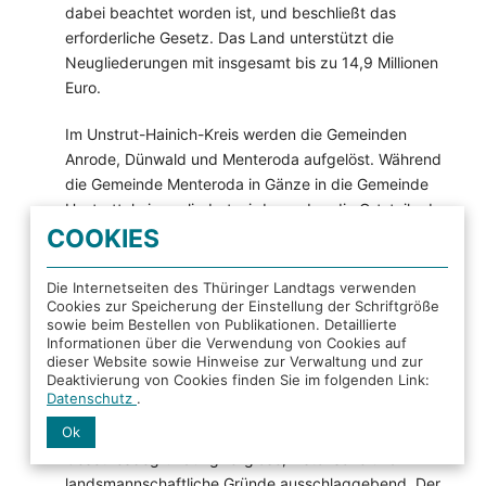
dabei beachtet worden ist, und beschließt das
erforderliche Gesetz. Das Land unterstützt die
Neugliederungen mit insgesamt bis zu 14,9 Millionen
Euro.
Im Unstrut-Hainich-Kreis werden die Gemeinden
Anrode, Dünwald und Menteroda aufgelöst. Während
die Gemeinde Menteroda in Gänze in die Gemeinde
Unstruttal eingegliedert wird, werden die Ortsteile der
COOKIES
Gemeinden Anrode und Dünwald auf die Stadt
Dingelstädt im Eichsfeldkreis oder die Stadt
Mühlhausen und die Gemeinde Unstruttal im Unstrut-
Die Internetseiten des Thüringer Landtags verwenden
Cookies zur Speicherung der Einstellung der Schriftgröße
Hainich-Kreis aufgeteilt. Für die Eingemeindung der
sowie beim Bestellen von Publikationen. Detaillierte
Ortsteile Bickenriede und Zella der aufgelösten
Informationen über die Verwendung von Cookies auf
Gemeinde Anrode sowie der Ortsteile Beberstedt und
dieser Website sowie Hinweise zur Verwaltung und zur
Deaktivierung von Cookies finden Sie im folgenden Link:
Hüpstedt der aufgelösten Gemeinde Dünwald in die
Datenschutz
.
Stadt Dingelstädt und damit den Wechsel in den
Ok
Eichsfeldkreis waren ausweislich der
Gesetzesbegründung religiöse, historische und
landsmannschaftliche Gründe ausschlaggebend. Der