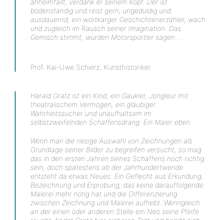
anheimfällt, verdank er seinem Kopf. Der ist
bodenständig und reist gern, ungeduldig und
ausdauernd; ein wortkarger Geschichtenerzähler, wach
und zugleich im Rausch seiner Imagination. Das
Gemisch stimmt, würden Motorsportler sagen …
Prof. Kai-Uwe Schierz, Kunsthistoriker
Harald Gratz ist ein Kind, ein Gaukler, Jongleur mit
theatralischem Vermögen, ein gläubiger
Wahrheitssucher und unaufhaltsam im
selbstzweifelnden Schaffensdrang: Ein Maler eben.
Wenn man die riesige Auswahl von Zeichnungen als
Grundlage seiner Bilder zu begreifen versucht, so mag
das in den ersten Jahren seines Schaffens noch richtig
sein, doch spätestens ab der Jahrhundertwende
entsteht da etwas Neues: Ein Geflecht aus Erkundung,
Bezeichnung und Erprobung, das keine darauffolgende
Malerei mehr nötig hat und die Differenzierung
zwischen Zeichnung und Malerei aufhebt. Wenngleich
an der einen oder anderen Stelle ein Neo seine Pfeife