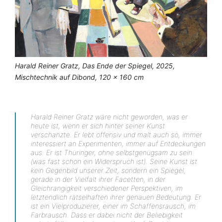
Harald Reiner Gratz, Das Ende der Spiegel, 2025,
Mischtechnik auf Dibond, 120 x 160 cm
Harald Reiner Gratz wäre nicht geworden, was er
heute ist, wenn er sich hinter seiner Kunst
verschanzte. Er lebt offensiv und malt auch so, immer
interessiert an Experimenten, immer auf Entdeckungen
aus. Er ist Thüringer, ohne selbstgenügsam zu sein
(was fast schon ein Widerspruch ist). Seine Kunst ist
kein Gegenbild unserer Zeit, sondern ein Spiegel,
gerade in der Vielfalt ihrer Facetten, in der
Gleichrangigkeit verschiedener Perspektiven, im
letztendlich rätselhaften ihrer genauen Bedeutung. Er
ist ein Vielproduzierer, einer im Schaffensrausch, im
Farbrausch. Dass er dabei nicht der Beliebigkeit