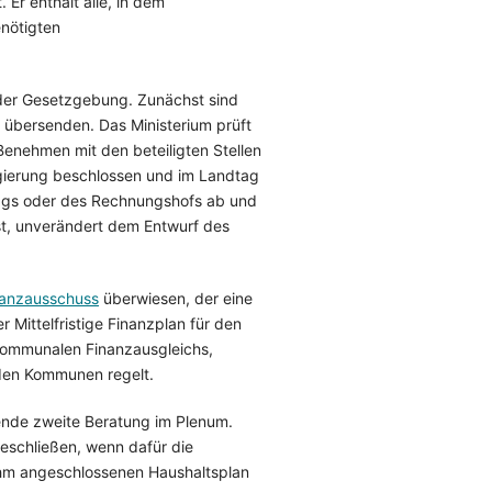
Er enthält alle, in dem
enötigten
 der Gesetzgebung. Zunächst sind
u übersenden. Das Ministerium prüft
Benehmen mit den beteiligten Stellen
gierung beschlossen und im Landtag
tags oder des Rechnungshofs ab und
ist, unverändert dem Entwurf des
nanzausschuss
überwiesen, der eine
Mittelfristige Finanzplan für den
 kommunalen Finanzausgleichs,
 den Kommunen regelt.
ende zweite Beratung im Plenum.
schließen, wenn dafür die
ihm angeschlossenen Haushaltsplan