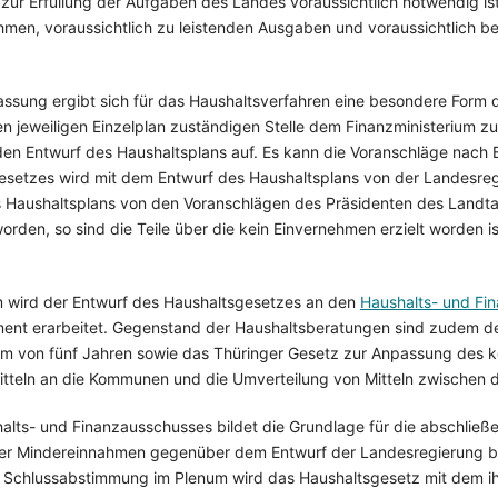
zur Erfüllung der Aufgaben des Landes voraussichtlich notwendig ist. 
men, voraussichtlich zu leistenden Ausgaben und voraussichtlich b
assung ergibt sich für das Haushaltsverfahren eine besondere Form
en jeweiligen Einzelplan zuständigen Stelle dem Finanzministerium z
den Entwurf des Haushaltsplans auf. Es kann die Voranschläge nach 
esetzes wird mit dem Entwurf des Haushaltsplans von der Landesre
es Haushaltsplans von den Voranschlägen des Präsidenten des Land
orden, so sind die Teile über die kein Einvernehmen erzielt worden 
m wird der Entwurf des Haushaltsgesetzes an den
Haushalts- und Fi
ent erarbeitet. Gegenstand der Haushaltsberatungen sind zudem der 
raum von fünf Jahren sowie das Thüringer Gesetz zur Anpassung des
itteln an die Kommunen und die Umverteilung von Mitteln zwischen
lts- und Finanzausschusses bildet die Grundlage für die abschließ
r Mindereinnahmen gegenüber dem Entwurf der Landesregierung be
er Schlussabstimmung im Plenum wird das Haushaltsgesetz mit dem 