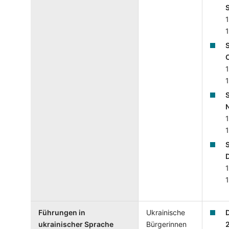
1
1
S
1
1
1
1
1
1
Führungen in
Ukrainische
ukrainischer Sprache
Bürgerinnen