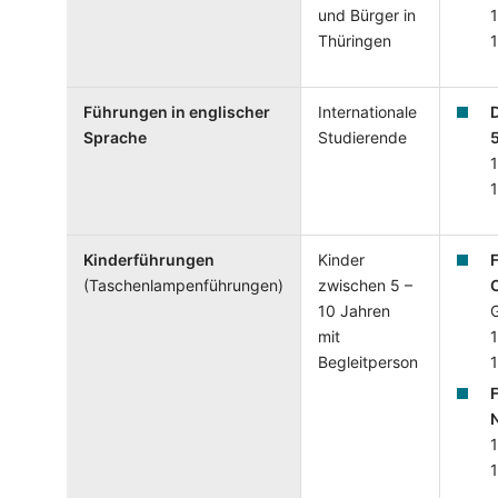
und Bürger in
1
Thüringen
Führungen in englischer
Internationale
Sprache
Studierende
1
Kinderführungen
Kinder
F
(Taschenlampenführungen)
zwischen 5 –
10 Jahren
mit
1
Begleitperson
F
1