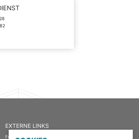
IENST
828
082
EXTERNE LINKS
Freistaat Thüringen