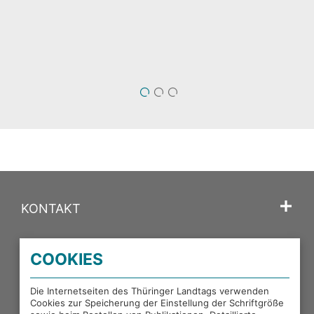
1
2
3
KONTAKT
SPRACHE
COOKIES
PORTALE DES THÜRINGER LANDTAGS
Die Internetseiten des Thüringer Landtags verwenden
Cookies zur Speicherung der Einstellung der Schriftgröße