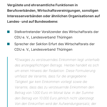
Vergütete und ehrenamtliche Funktionen in
Berufsverbänden, Wirtschaftsvereinigungen, sonstigen
Interessenverbänden oder ähnlichen Organisationen auf
Landes- und auf Bundesebene:
Stellvertretender Vorsitzender des Wirtschaftsrats der
CDU e. V., Landesverband Thüringen
Sprecher der Sektion Erfurt des Wirtschaftsrats der
CDU e. V., Landesverband Thüringen
*Etwaiges zu versteuerndes Einkommen liegt unterhalb
des anzeigepflichtigen Betrags. Hierbei handelt es sich
um einen Hinweis der Redaktion: Diese Formulierung
umfasst die Variante, dass für die angegebene
Tätigkeit gar kein Einkommen vorliegt sowie die
Variante, dass das zu versteuernde Einkommen den
Betrag von 1.000 Euro im Monat bzw. in der Summe
den Betrag von 10.000 Euro jährlich nicht übersteigt.
Von den Einkünften wird der Aufwendungsersatz, der