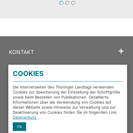
1
2
3
KONTAKT
SPRACHE
COOKIES
PORTALE DES THÜRINGER LANDTAGS
Die Internetseiten des Thüringer Landtags verwenden
Cookies zur Speicherung der Einstellung der Schriftgröße
sowie beim Bestellen von Publikationen. Detaillierte
Informationen über die Verwendung von Cookies auf
EXTERNE LINKS
dieser Website sowie Hinweise zur Verwaltung und zur
Deaktivierung von Cookies finden Sie im folgenden Link:
Datenschutz
.
Ok
Facebook
X
Instagram
YouTube
Mastodon