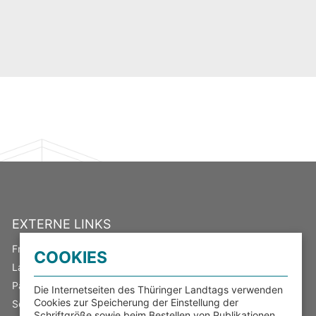
EXTERNE LINKS
Freistaat Thüringen
COOKIES
Landeswahlleiter
Parlamentsspiegel
Die Internetseiten des Thüringer Landtags verwenden
Cookies zur Speicherung der Einstellung der
Serviceportal Thüringen
Schriftgröße sowie beim Bestellen von Publikationen.