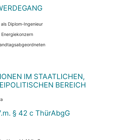
 WERDEGANG
als Diplom-Ingenieur
n Energiekonzern
 Landtagsabgeordneten
IONEN IM STAATLICHEN,
IPOLITISCHEN BEREICH
ra
V.m. § 42 c ThürAbgG